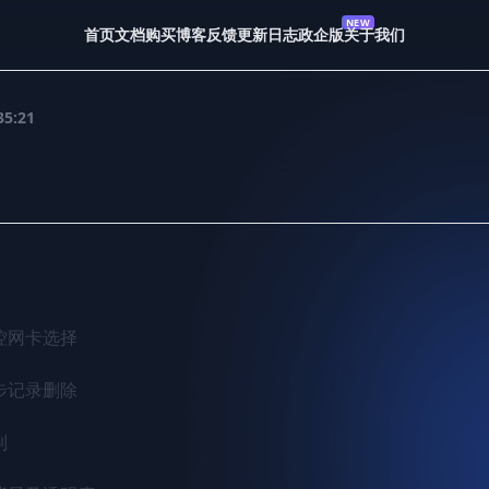
首页
文档
购买
博客
反馈
更新日志
政企版
关于我们
35:21
控网卡选择

步记录删除


