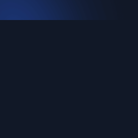
下载
Windows
macOS (M)
macOS (Intel)
Linux
Android
iOS
豫ICP备16022469号-27