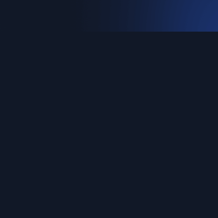
产品
关于
功能介绍
关于我们
定价
用户反馈
更新日志
博客
文档中心
网云穿
政企版
阿里云
腾讯云