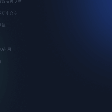
背景及透明度

示历史命令

辑

U占用

g